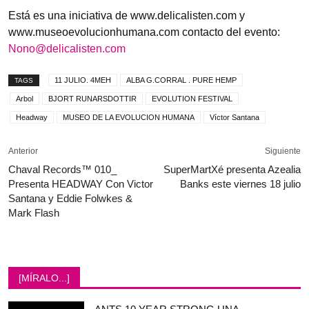
Está es una iniciativa de www.delicalisten.com y
www.museoevolucionhumana.com contacto del evento:
Nono@delicalisten.com
11 JULIO. 4MEH
ALBA G.CORRAL . PURE HEMP
TAGS
Arbol
BJORT RUNARSDOTTIR
EVOLUTION FESTIVAL
Headway
MUSEO DE LA EVOLUCION HUMANA
Víctor Santana
Anterior
Siguiente
Chaval Records™ 010_
SuperMartXé presenta Azealia
Presenta HEADWAY Con Victor
Banks este viernes 18 julio
Santana y Eddie Folwkes &
Mark Flash
[MÍRALO...]