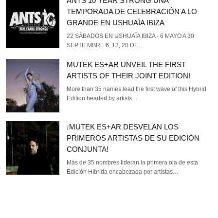
ANTS 10 YEAR STRONG UNA
TEMPORADA DE CELEBRACIÓN A LO
GRANDE EN USHUAÏA IBIZA
22 SÁBADOS EN USHUAÏA IBIZA - 6 MAYO A 30
SEPTIEMBRE 6, 13, 20 DE…
MUTEK ES+AR UNVEIL THE FIRST
ARTISTS OF THEIR JOINT EDITION!
More than 35 names lead the first wave of this Hybrid
Edition headed by artists…
¡MUTEK ES+AR DESVELAN LOS
PRIMEROS ARTISTAS DE SU EDICIÓN
CONJUNTA!
Más de 35 nombres lideran la primera ola de esta
Edición Híbrida encabezada por artistas…