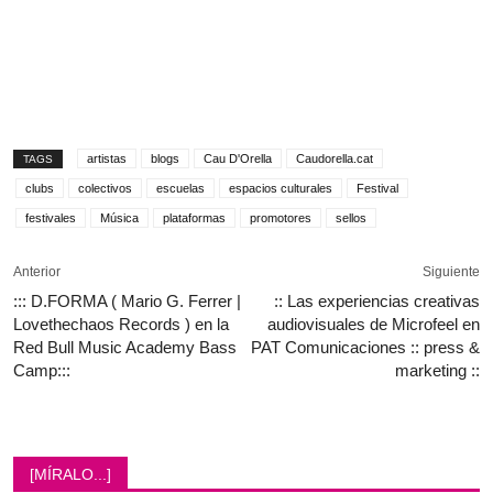
artistas
blogs
Cau D'Orella
Caudorella.cat
TAGS
clubs
colectivos
escuelas
espacios culturales
Festival
festivales
Música
plataformas
promotores
sellos
Anterior
Siguiente
::: D.FORMA ( Mario G. Ferrer |
:: Las experiencias creativas
Lovethechaos Records ) en la
audiovisuales de Microfeel en
Red Bull Music Academy Bass
PAT Comunicaciones :: press &
Camp:::
marketing ::
[MÍRALO...]