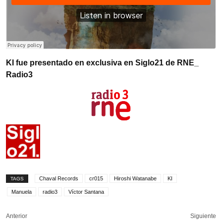
KI fue presentado en exclusiva en Siglo21 de RNE_
Radio3
Chaval Records
cr015
Hiroshi Watanabe
KI
TAGS
Manuela
radio3
Víctor Santana
Anterior
Siguiente