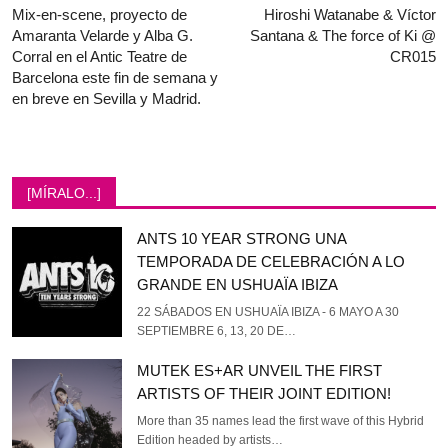
Mix-en-scene, proyecto de
Hiroshi Watanabe & Víctor
Amaranta Velarde y Alba G.
Santana & The force of Ki @
Corral en el Antic Teatre de
CR015
Barcelona este fin de semana y
en breve en Sevilla y Madrid.
[MÍRALO...]
ANTS 10 YEAR STRONG UNA
TEMPORADA DE CELEBRACIÓN A LO
GRANDE EN USHUAÏA IBIZA
22 SÁBADOS EN USHUAÏA IBIZA - 6 MAYO A 30
SEPTIEMBRE 6, 13, 20 DE…
MUTEK ES+AR UNVEIL THE FIRST
ARTISTS OF THEIR JOINT EDITION!
More than 35 names lead the first wave of this Hybrid
Edition headed by artists…