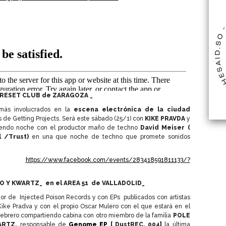
l RESET CLUB de ZARAGOZA _
más involucrados en la
escena electrónica de la ciudad
as de Getting Projects. Será este sábado (25/1) con
KIKE PRAVDA
y
endo noche con el productor maño de techno
Da
vid Meiser (
 /Trust)
en una que noche de techno que promete sonidos
:
https://www.facebook.com/events/283418591811133/?
O Y KWARTZ_ en el AREA 51 de VALLADOLID_
r de Injected Poison Records y con EPs publicados con artistas
ike Pradva y con el propio Oscar Mulero con el que estará en el
febrero compartiendo cabina con otro miembro de la familia
POLE
ARTZ,
responsable de
Genome EP
[ DustREC. 004]
la última