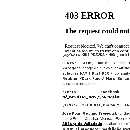
_25/1/14 KIKE PRAVDA + NA¥ _ en e
El
RESET CLUB,
uno de los clubs 
Zaragoza
, acoge de nuevo a los artist
el leonés
NA¥ ( Dust REC.)
comparti
Reaktor /Dark Floor/ Hard Benzel
oscuros e industriales.
Evento Facebook
ref_newsfeed_story_type=regular
_1/2/14 JOSE POUJ , OSCAR MULER
Jose Pouj (Getting Projects),
fundado
como Exium, Christian Wünsch, Event7, K
AREA 51 de Valladolid
el sábado 1 de 
GRUP, el productor madrileño KW