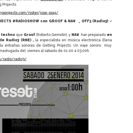
 Projects.
ngprojects.com/roster/jose-pouj/
JECTS #RADIOSHOW con GROOF & NA¥ _ OFF3 (Radio3) –
o techno
que
Groof
(Roberto Gemelín), y
NA¥
han preparado
en
de Radio3 (RNE) ,
la especialista en música electrónica Elena
la entrañas sonoras de Getting Projects. Un viaje sonoro muy
 madrugada del viernes al sábado de 01.00 a 03.00h .
s/radio/radio3/