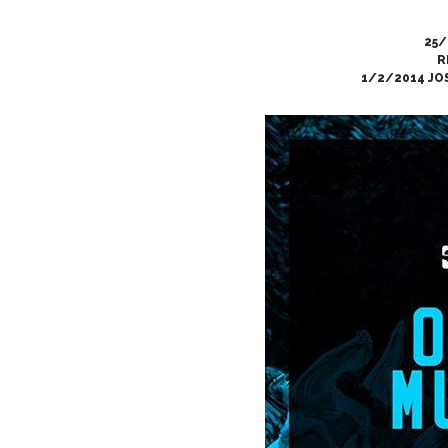
25/
R
1/2/2014
JO