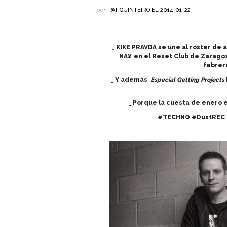
por
PAT QUINTEIRO
EL
2014-01-22
_ KIKE PRAVDA se une al roster de 
NA¥ en el Reset Club de Zarago
febrero
_ Y además
Especial Getting Projects
_ Porque la cuesta de enero 
#TECHNO #DustREC 