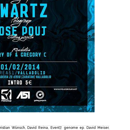
ristian Wünsch
,
David Reina
,
Event7
,
genome ep. David Meiser
,