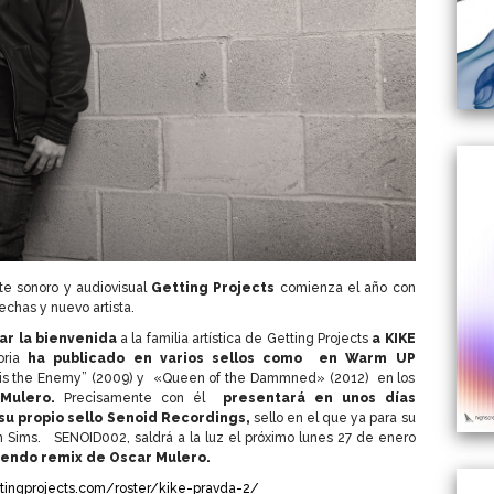
te sonoro y audiovisual
Getting Projects
comienza el año con
chas y nuevo artista.
ar la bienvenida
a la familia artística de Getting Projects
a KIKE
oria
ha publicado en varios sellos como en Warm UP
is the Enemy” (2009) y «Queen of the Dammned» (2012) en los
Mulero.
Precisamente con él
presentará en unos días
su propio sello Senoid Recordings,
sello en el que ya para su
n Sims. SENOID002, saldrá a la luz el próximo lunes 27 de enero
endo remix de Oscar Mulero.
tingprojects.com/roster/kike-pravda-2/