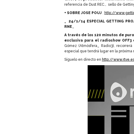
referencia de Dust REC., sello de Getting
+ SOBRE JOSE POUJ
:
http://www.getti
_ 24/1/14 ESPECIAL GETTING PRO
RNE
_
A través de los 120 minutos de pur
exclusiva para el radioshow OFF3 
Gómez (Atmósfera_ Radio3), recorrerá 
especial que tendrá lugar en la próxima
Síguelo en directo en
http://www.rtve.e