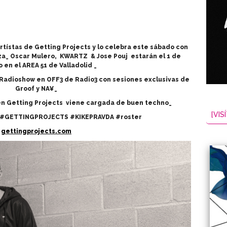
artístas de Getting Projects y lo celebra este sábado con
za_ Oscar Mulero, KWARTZ & Jose Pouj estarán el 1 de
 en el AREA 51 de Valladolid _
Radioshow en OFF3 de Radio3 con sesiones exclusivas de
Groof y NA¥_
en Getting Projects viene cargada de buen techno_
[VISÍ
#GETTINGPROJECTS #KIKEPRAVDA #roster
gettingprojects.com