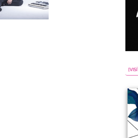
NES
EL
2026-08-08
[VISÍ