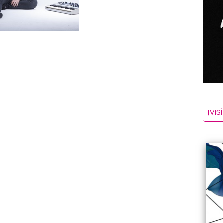
NES
EL
2026-08-07
[VISÍ