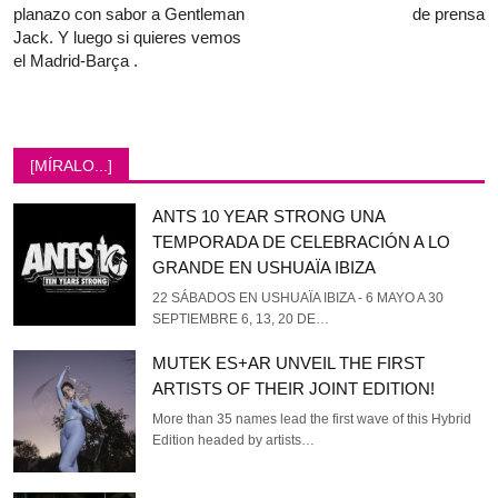
planazo con sabor a Gentleman
de prensa
Jack. Y luego si quieres vemos
el Madrid-Barça .
[MÍRALO...]
ANTS 10 YEAR STRONG UNA
TEMPORADA DE CELEBRACIÓN A LO
GRANDE EN USHUAÏA IBIZA
22 SÁBADOS EN USHUAÏA IBIZA - 6 MAYO A 30
SEPTIEMBRE 6, 13, 20 DE…
MUTEK ES+AR UNVEIL THE FIRST
ARTISTS OF THEIR JOINT EDITION!
More than 35 names lead the first wave of this Hybrid
Edition headed by artists…