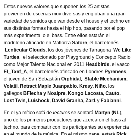
Estos nuevos valores que suponen los 25 artistas
provienen de escenas muy diversas y engloban una gran
variedad de sonidos que van desde el house y el techno en
sus distintas formas hasta el hip hop, pasando por el pop
más experimental o el bass. Entre ellos estarán el
madrileño afincado en Mallorca
Satore
, el barcelonés
Lenticular Clouds,
los dos jóvenes de Tarragona
We Like
Turtles
, el seleccionado por Playground y Concepto Radio
como Mejor Talento Nacional en 2011
Headbirds,
el vasco
El_Txef_A,
el barcelonés afincado en Londres
Pyrenees
,
el joven de San Sebastián
Orphidal, Stable Mechanism,
Volatil, Retract Maple Juanpablo, Kresy, Niño,
los
gallegos
BFlecha y Noaipre, Kongo Lacosta, Cauto,
Lost Twin, Luishock, David Granha, Zar1
y
Fabianni
.
En el ya mítico sofá de
lectures
se sentará
Martyn (NL
),
uno de los primeros productores que acercaron el bass al
techno, para compartir con los participantes su experiencia
en el mundo de la música. En el mismo papel estará
Rick