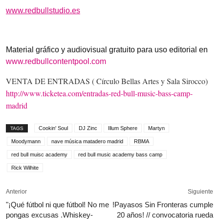
www.redbullstudio.es
Material gráfico y audiovisual gratuito para uso editorial en
www.redbullcontentpool.com
VENTA DE ENTRADAS ( Círculo Bellas Artes y Sala Sirocco)
http://www.ticketea.com/entradas-red-bull-music-bass-camp-
madrid
Cookin' Soul
DJ Zinc
Illum Sphere
Martyn
TAGS
Moodymann
nave música matadero madrid
RBMA
red bull muisc academy
red bull music academy bass camp
Rick Wilhite
Anterior
Siguiente
"¡Qué fútbol ni que fútbol! No me
!Payasos Sin Fronteras cumple
pongas excusas .Whiskey-
20 años! // convocatoria rueda