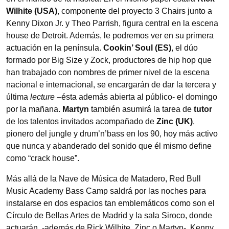
Wilhite (USA)
, componente del proyecto 3 Chairs junto a
Kenny Dixon Jr. y Theo Parrish, figura central en la escena
house de Detroit. Además, le podremos ver en su primera
actuación en la península.
Cookin’ Soul (ES)
, el dúo
formado por Big Size y Zock, productores de hip hop que
han trabajado con nombres de primer nivel de la escena
nacional e internacional, se encargarán de dar la tercera y
última
lecture
–ésta además abierta al público- el domingo
por la mañana.
Martyn
también asumirá la tarea de
tutor
de los talentos invitados acompañado de
Zinc (UK)
,
pionero del jungle y drum’n’bass en los 90, hoy más activo
que nunca y abanderado del sonido que él mismo define
como “crack house”.
Más allá de la Nave de Música de Matadero, Red Bull
Music Academy Bass Camp saldrá por las noches para
instalarse en dos espacios tan emblemáticos como son el
Círculo de Bellas Artes de Madrid y la sala Siroco, donde
actuarán, -además de Rick Wilhite, Zinc o Martyn- Kenny