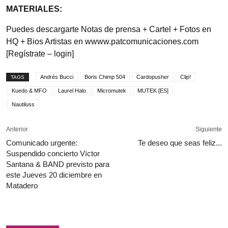
MATERIALES:
Puedes descargarte Notas de prensa + Cartel + Fotos en
HQ + Bios Artistas en wwww.patcomunicaciones.com
[Regístrate – login]
Andrés Bucci
Boris Chimp 504
Cardopusher
Clip!
TAGS
Kuedo & MFO
Laurel Halo
Micromutek
MUTEK [ES]
Nautiluss
Anterior
Siguiente
Comunicado urgente:
Te deseo que seas feliz...
Suspendido concierto Víctor
Santana & BAND previsto para
este Jueves 20 diciembre en
Matadero