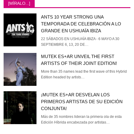
[MÍRALO...]
ANTS 10 YEAR STRONG UNA
TEMPORADA DE CELEBRACIÓN A LO
GRANDE EN USHUAÏA IBIZA
22 SÁBADOS EN USHUAÏA IBIZA - 6 MAYO A 30
SEPTIEMBRE 6, 13, 20 DE…
MUTEK ES+AR UNVEIL THE FIRST
ARTISTS OF THEIR JOINT EDITION!
More than 35 names lead the first wave of this Hybrid
Edition headed by artists…
¡MUTEK ES+AR DESVELAN LOS
PRIMEROS ARTISTAS DE SU EDICIÓN
CONJUNTA!
Más de 35 nombres lideran la primera ola de esta
Edición Híbrida encabezada por artistas…