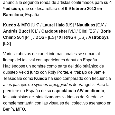
anuncia la segunda ronda de artistas confirmados para su
4
ª edición
, que se desarrollará del
6-9 febrero 2013 en
Barcelona
, España :
Kuedo & MFO
[UK] /
Laurel Halo
[US] /
Nautiluss
[CA] /
Andrés Bucci
[CL] /
Cardopusher
[VL] /
Clip!
[ES] /
Boris
Chimp 504
[PT] /
DOSF
[ES] /
XTRNGR
[ES] /
Astroboyz
[ES]
Varios cabezas de cartel internacionales se suman al
lineup del festival con apariciones debut en España.
Haciéndose un nombre como parte del dúo británico de
dubstep Vex’d junto con Roly Porter, el trabajo de Jamie
Teasedale como
Kuedo
ha sido comparado con frecuencia
a los pasajes de
synthes arpeggiado
s de Vangelis. Para la
premiere en España de su
espectáculo A/V en directo
,
las autopistas de sintetizadores vidriosos de Kuedo se
complementarán con las visuales del colectivo asentado en
Berlín,
MFO
.