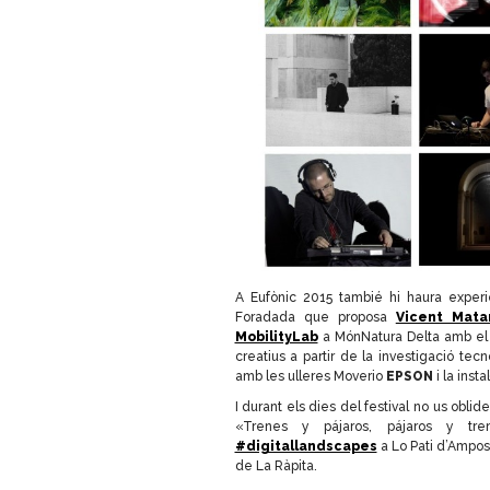
A
Euf
ò
nic
2015 tambié hi haura experi
Foradada que proposa
Vicent Mata
MobilityLab
a MónNatura Delta amb el 
creatius a partir de la investigació tec
amb les ulleres Moverio
EPSON
i
la insta
I durant els dies del festival no us oblide
«Trenes y pájaros, pájaros y tr
#digitallandscapes
a Lo Pati d’Ampost
de La Ràpita.