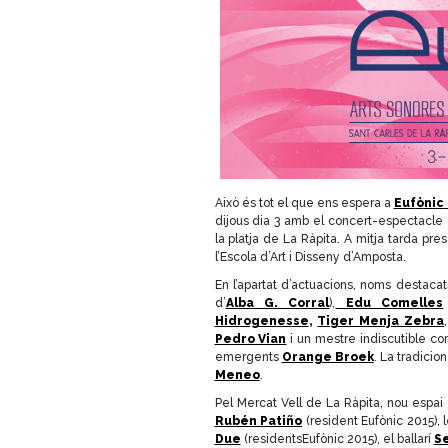
Això és tot el que ens espera a
Euf
ò
nic
dijous dia 3 amb el concert-espectacle
la platja de La Ràpita. A mitja tarda pr
l’Escola d’Art i Disseny d’Amposta.
En l’apartat d’actuacions, noms destaca
d’
Alba G. Corral
),
Edu Comelles
Hidrogenesse
,
Tiger Menja Zebra
Pedro Vian
i un mestre indiscutible c
emergents
Orange Broek
. La tradicio
Meneo
.
Pel Mercat Vell de La Ràpita, nou espa
Rubén Patiño
(resident
Euf
ò
nic
2015), 
Due
(residents
Euf
ò
nic
2015), el ballarí
Se