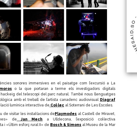
ències sonores immersives en el paisatge com l’excursió a La
moros
o la que portaran a terme els investigadors digitals
hackeig del telescopi del parc natural. També nous llenguatges
nològica amb el treball de l’artista canadenc audiovisual
Diagraf
l·lació lumínica interactiva de
Col·lec
al Soterrani de Les Escoles.
u de visitar les instal·lacions de
Playmodes
al Castell de Miravet,
enes» de
Jan Mech
a Ulldecona, l’exposició col·lectiva
a i «Últim esforç rural II» de
Bosch & Simons
al Museu de la Mar