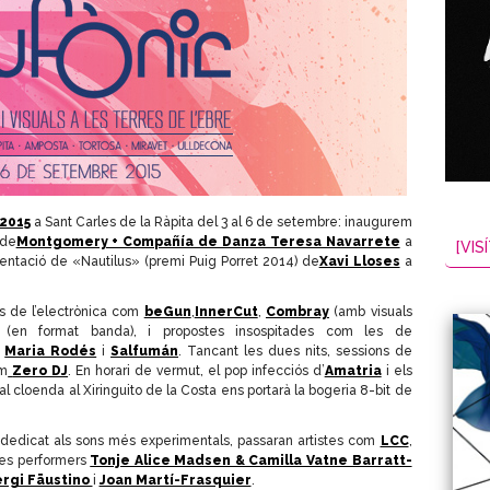
2015
a Sant Carles de la Ràpita del 3 al 6 de setembre: inaugurem
 de
Montgomery + Compañía de Danza Teresa Navarrete
a
[VISÍ
esentació de «Nautilus» (premi Puig Porret 2014) de
Xavi Lloses
a
ts de l’electrònica com
beGun
,
InnerCut
,
Combray
(amb visuals
(en format banda), i propostes insospitades com les de
,
Maria Rodés
i
Salfumán
. Tancant les dues nits, sessions de
om
Zero DJ
. En horari de vermut, el pop infecciós d’
Amatria
i els
nal cloenda al Xiringuito de la Costa ens portarà la bogeria 8-bit de
i dedicat als sons més experimentals, passaran artistes com
LCC
,
les performers
Tonje Alice Madsen & Camilla Vatne Barratt-
rgi Fäustino
i
Joan Martí-Frasquier
.