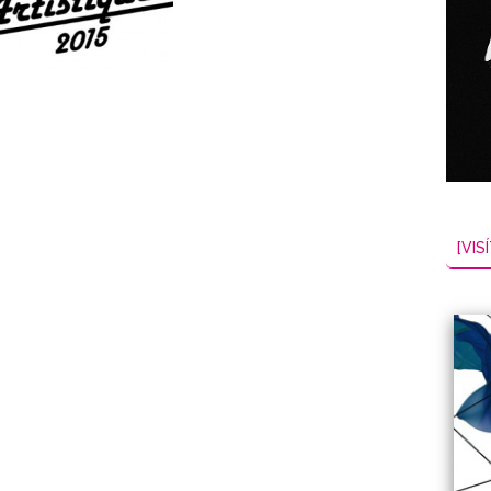
NES
EL
2026-08-07
[VISÍ