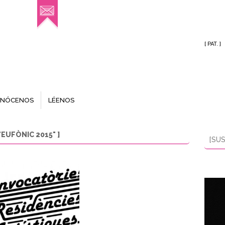
[ PAT. ]
NÓCENOS
LÉENOS
EUFÒNIC 2015" ]
[SUS