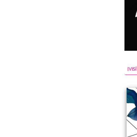
NES
EL
2026-08-07
[VISÍ