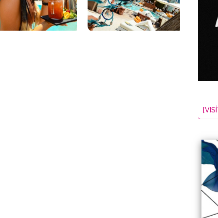
NES
EL
2026-08-07
[VISÍ