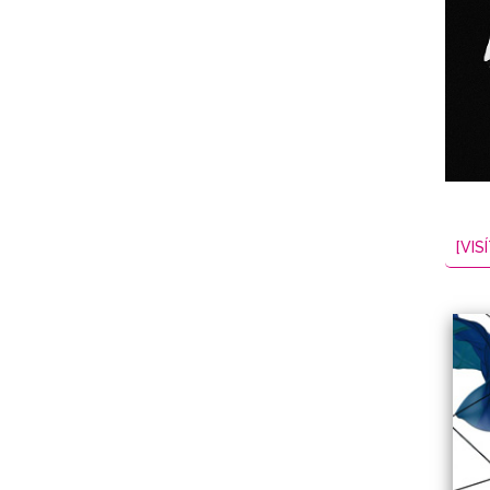
NES
EL
2026-08-06
[VISÍ