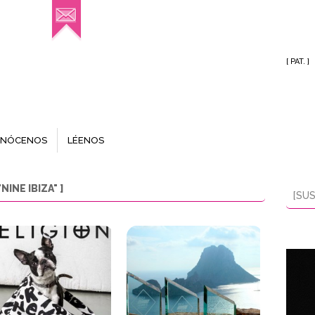
[ PAT. ]
NÓCENOS
LÉENOS
INE IBIZA" ]
[SUS