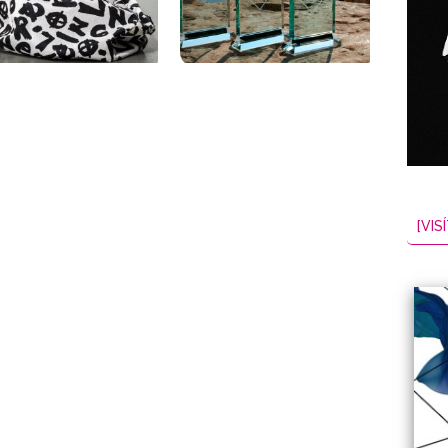
[VISÍ
NES
EL
2026-08-07