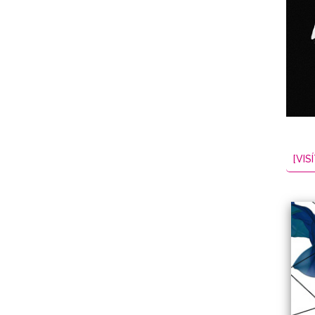
NES
EL
2026-08-06
[VISÍ