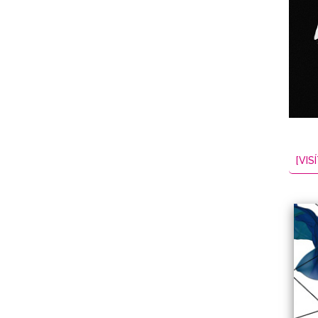
NES
EL
2026-08-06
[VISÍ