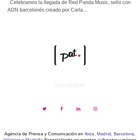
Celebramos la llegada de Red Panda Music, sello con
ADN barcelonés creado por Carla…
SÍGUENOS
Agéncia de Prensa y Comunicación en
Ibiza
,
Madrid
,
Barcelona
,
Valéncia
y
Marbella
Especializada en eventos culturales y música