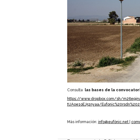
Consulta
las bases de la convocator
https://www.dropbox.com/sh/m26epj
tUAoe1oEJ51nyaa/Eufonic%20rsdn%2020
Más información:
info@eufònic.net
|
comu