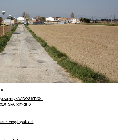
ia
:
nv92ai7my/AADQG8T1W-
15_SPA.pdf?dl=0
nicacio@lopati.cat