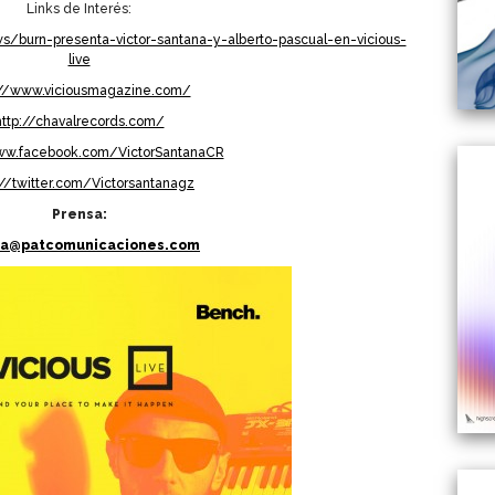
Links de Interés:
/burn-presenta-victor-santana-y-alberto-pascual-en-vicious-
live
://www.viciousmagazine.com/
http://chavalrecords.com/
ww.facebook.com/VictorSantanaCR
://twitter.com/Victorsantanagz
Prensa:
sa@patcomunicaciones.com