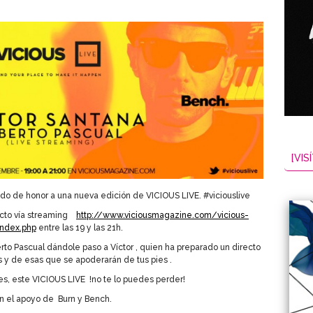
[VISÍ
tado de honor a una nueva edición de VICIOUS LIVE. #viciouslive
recto vía streaming
http://www.viciousmagazine.com/vicious-
index.php
entre las 19 y las 21h.
rto Pascual dándole paso a Víctor , quien ha preparado un directo
s y de esas que se apoderarán de tus pies .
es, este VICIOUS LIVE !no te lo puedes perder!
n el apoyo de Burn y Bench.