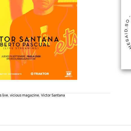
s live
,
vicious magazine
,
Víctor Santana