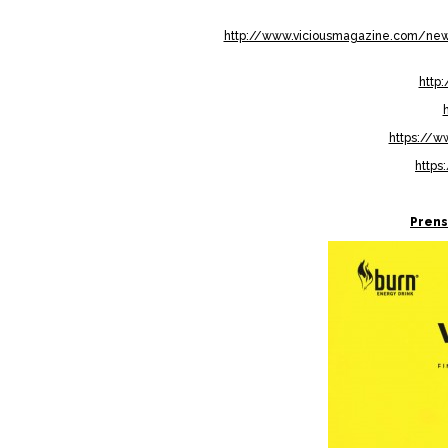
http://www.viciousmagazine.com/news
http
https://w
https
Pren