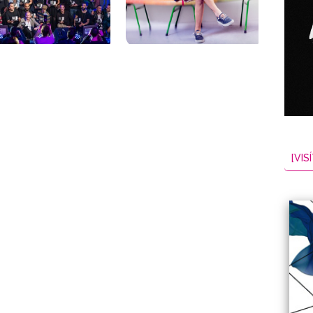
[VISÍ
NES
EL
2026-08-07