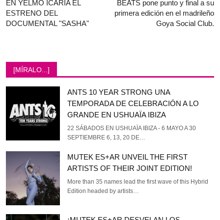
EN YELMO ICARIA EL
BEATS pone punto y final a su
ESTRENO DEL
primera edición en el madrileño
DOCUMENTAL "SASHA"
Goya Social Club.
[MÍRALO...]
ANTS 10 YEAR STRONG UNA
TEMPORADA DE CELEBRACIÓN A LO
GRANDE EN USHUAÏA IBIZA
22 SÁBADOS EN USHUAÏA IBIZA - 6 MAYO A 30
SEPTIEMBRE 6, 13, 20 DE…
MUTEK ES+AR UNVEIL THE FIRST
ARTISTS OF THEIR JOINT EDITION!
More than 35 names lead the first wave of this Hybrid
Edition headed by artists…
¡MUTEK ES+AR DESVELAN LOS