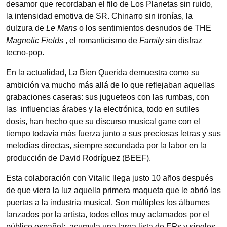
desamor que recordaban el filo de Los Planetas sin ruido,
la intensidad emotiva de SR. Chinarro sin ironías, la
dulzura de
Le Mans
o los sentimientos desnudos de THE
Magnetic Fields
, el romanticismo de
Family
sin disfraz
tecno-pop.
En la actualidad, La Bien Querida demuestra como su
ambición va mucho más allá de lo que reflejaban aquellas
grabaciones caseras: sus jugueteos con las rumbas, con
las influencias árabes y la electrónica, todo en sutiles
dosis, han hecho que su discurso musical gane con el
tiempo todavía más fuerza junto a sus preciosas letras y sus
melodías directas, siempre secundada por la labor en la
producción de David Rodríguez
(BEEF).
Esta colaboración con Vitalic llega justo 10 años después
de que viera la luz aquella primera maqueta que le abrió las
puertas a la industria musical. Son múltiples los álbumes
lanzados por la artista, todos ellos muy aclamados por el
público español; acumula una larga lista de EPs y singles,