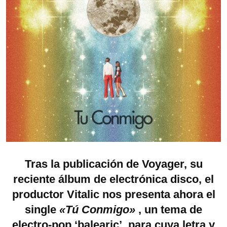
Tras la publicación de
Voyager
, su
reciente álbum de electrónica disco, el
productor
Vitalic
nos presenta ahora el
single
«Tú Conmigo»
, un tema de
electro-pop ‘balearic’, para cuya letra y