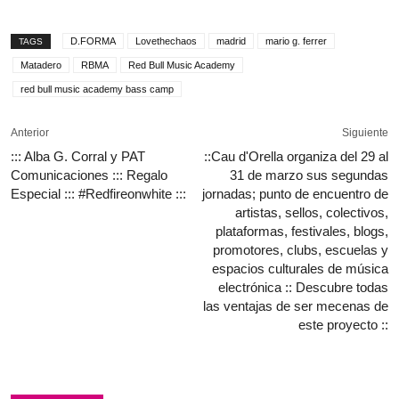
D.FORMA
Lovethechaos
madrid
mario g. ferrer
TAGS
Matadero
RBMA
Red Bull Music Academy
red bull music academy bass camp
Anterior
Siguiente
::: Alba G. Corral y PAT
::Cau d'Orella organiza del 29 al
Comunicaciones ::: Regalo
31 de marzo sus segundas
Especial ::: #Redfireonwhite :::
jornadas; punto de encuentro de
artistas, sellos, colectivos,
plataformas, festivales, blogs,
promotores, clubs, escuelas y
espacios culturales de música
electrónica :: Descubre todas
las ventajas de ser mecenas de
este proyecto ::