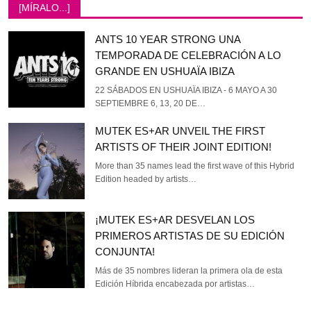
[MÍRALO...]
ANTS 10 YEAR STRONG UNA
TEMPORADA DE CELEBRACIÓN A LO
GRANDE EN USHUAÏA IBIZA
22 SÁBADOS EN USHUAÏA IBIZA - 6 MAYO A 30
SEPTIEMBRE 6, 13, 20 DE…
MUTEK ES+AR UNVEIL THE FIRST
ARTISTS OF THEIR JOINT EDITION!
More than 35 names lead the first wave of this Hybrid
Edition headed by artists…
¡MUTEK ES+AR DESVELAN LOS
PRIMEROS ARTISTAS DE SU EDICIÓN
CONJUNTA!
Más de 35 nombres lideran la primera ola de esta
Edición Híbrida encabezada por artistas…