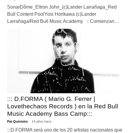
SonarDôme_Eltron John_(c)Lander Larrañaga_Red
Bull Content PoolYosi Horikawa (c)Lander
Larrañaga/Red Bull Music Academy :: Comienzan…
::: D.FORMA ( Mario G. Ferrer |
Lovethechaos Records ) en la Red Bull
Music Academy Bass Camp:::
Pat Quinteiro
14 años hace
:::D.FORMA será uno de los 20 artistas nacionales que