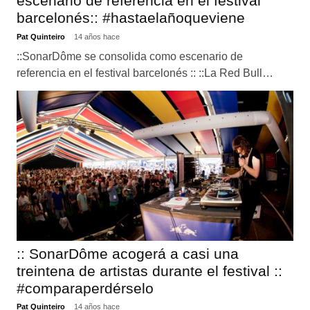
escenario de referencia en el festival
barcelonés:: #hastaelañoqueviene
Pat Quinteiro
14 años hace
::SonarDôme se consolida como escenario de
referencia en el festival barcelonés :: ::La Red Bull…
:: SonarDôme acogerá a casi una
treintena de artistas durante el festival ::
#comparaperdérselo
Pat Quinteiro
14 años hace