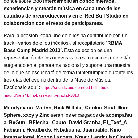
donde sobre todo
intercambiarán conocimientos,
experiencias y crearán música en
cada uno de los
estudios de preproducción y en el Red Bull Studio en
colaboración con el resto de participantes.
Para la ocasión, cada uno de ellos ha contribuido con un
track –varios de ellos inéditos-, al recopilatorio
‘RBMA
Bass Camp Madrid 2013’
. Esta colección es una
representación de los nuevos valores musicales que están
surgiendo en el panorama nacional y supone una muestra
de lo que se escuchará de forma ininterrumpida durante los
tres días del evento dentro de la Nave de Música.
Escúchalo aquí :
https://soundcloud.com/red-bull-studio-
madrid/sets/rbma-bass-camp-madrid-2013
Moodymann,
Martyn, Rick Wilhite, Cookin’ Soul, Illum
Sphere, xxxy y Zinc
serán los encargados de
acompañar
a BeGun , BFlecha, Cauto, David Granha, El_Txef_A,
Fabianni, Headbirds, Hybakusha, Juanpablo, Kino
Internacional, Kongo Lacosta, Kresy, Lenticular Clouds,