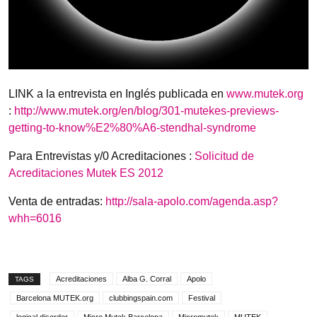
LINK a la entrevista en Inglés publicada en
www.mutek.org
:
http://www.mutek.org/en/blog/301-mutekes-previews-
getting-to-know%E2%80%A6-stendhal-syndrome
Para Entrevistas y/0 Acreditaciones :
Solicitud de
Acreditaciones Mutek ES 2012
Venta de entradas:
http://sala-apolo.com/agenda.asp?
whh=6016
Acreditaciones
Alba G. Corral
Apolo
TAGS
Barcelona MUTEK.org
clubbingspain.com
Festival
logical disorder
Micro Mutek Barcelona
Micromutek
MUTEK