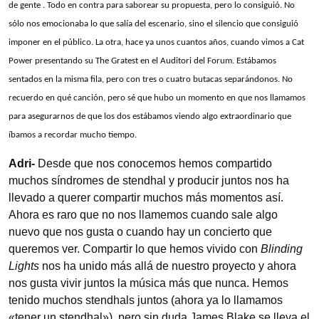
de gente . Todo en contra para saborear su propuesta, pero lo consiguió. No
sólo nos emocionaba lo que salía del escenario, sino el silencio que consiguió
imponer en el público. La otra, hace ya unos cuantos años, cuando vimos a Cat
Power presentando su The Gratest en el Auditori del Forum. Estábamos
sentados en la misma fila, pero con tres o cuatro butacas separándonos. No
recuerdo en qué canción, pero sé que hubo un momento en que nos llamamos
para asegurarnos de que los dos estábamos viendo algo extraordinario que
íbamos a recordar mucho tiempo.
Adri-
Desde que nos conocemos hemos compartido
muchos síndromes de stendhal y producir juntos nos ha
llevado a querer compartir muchos más momentos así.
Ahora es raro que no nos llamemos cuando sale algo
nuevo que nos gusta o cuando hay un concierto que
queremos ver. Compartir lo que hemos vivido con
Blinding
Lights
nos ha unido más allá de nuestro proyecto y ahora
nos gusta vivir juntos la música más que nunca. Hemos
tenido muchos stendhals juntos (ahora ya lo llamamos
«tener un stendhal»), pero sin duda James Blake se lleva el