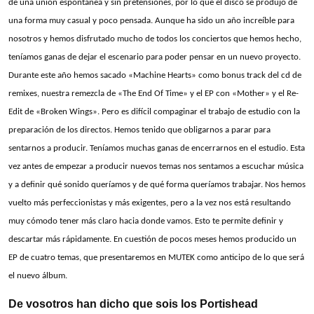
de una unión espontánea y sin pretensiones, por lo que el disco se produjo de
una forma muy casual y poco pensada. Aunque ha sido un año increíble para
nosotros y hemos disfrutado mucho de todos los conciertos que hemos hecho,
teníamos ganas de dejar el escenario para poder pensar en un nuevo proyecto.
Durante este año hemos sacado «Machine Hearts» como bonus track del cd de
remixes, nuestra remezcla de «The End Of Time» y el EP con «Mother» y el Re-
Edit de «Broken Wings». Pero es difícil compaginar el trabajo de estudio con la
preparación de los directos. Hemos tenido que obligarnos a parar para
sentarnos a producir. Teníamos muchas ganas de encerrarnos en el estudio. Esta
vez antes de empezar a producir nuevos temas nos sentamos a escuchar música
y a definir qué sonido queríamos y de qué forma queríamos trabajar. Nos hemos
vuelto más perfeccionistas y más exigentes, pero a la vez nos está resultando
muy cómodo tener más claro hacia donde vamos. Esto te permite definir y
descartar más rápidamente. En cuestión de pocos meses hemos producido un
EP de cuatro temas, que presentaremos en MUTEK como anticipo de lo que será
el nuevo álbum.
De vosotros han dicho que sois los Portishead