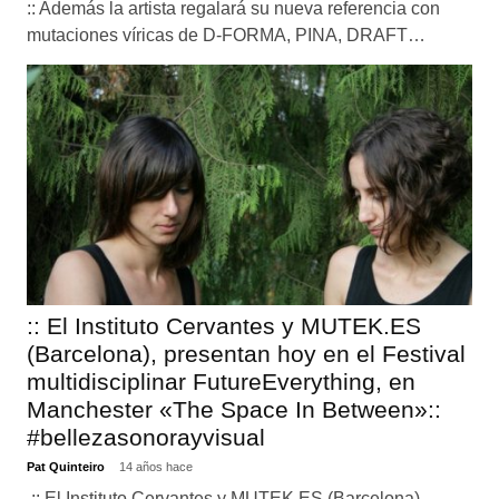
:: Además la artista regalará su nueva referencia con
mutaciones víricas de D-FORMA, PINA, DRAFT…
:: El Instituto Cervantes y MUTEK.ES
(Barcelona), presentan hoy en el Festival
multidisciplinar FutureEverything, en
Manchester «The Space In Between»::
#bellezasonorayvisual
Pat Quinteiro
14 años hace
:: El Instituto Cervantes y MUTEK.ES (Barcelona),