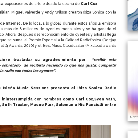
na
, exposiciones de arte o desde la cocina de
Carl Cox
.
úan, Miguel Valverde y Andy Wilson crearon Ibiza Sónica con la
e Internet . De lo local a lo global, durante estos años la emisora
 a más de 6 millones de oyentes mensuales y se ha ganado el
ndo. Ahora, después del reconocimiento de oyentes y artistas llega
o que se suma al Premio Especial a la Calidad Radiofonica (Deejay
nal Dj Awards, 2010) y el Best Music Cloudcaster (Mixcloud awards
quiere trasladar su agradecimiento por
“recibir este
o sobretodo de recibirlo haciendo lo que nos gusta: compartir
a radio con todos los oyentes”.
_____________________________________
 Isleña Music Sessions presenta el Ibiza Sonica Radio
 ininterrumpida con nombres como Carl Cox,Sven Vath,
 Seth Troxler, Maceo Plex, Solomun o Nic Fanciulli entre