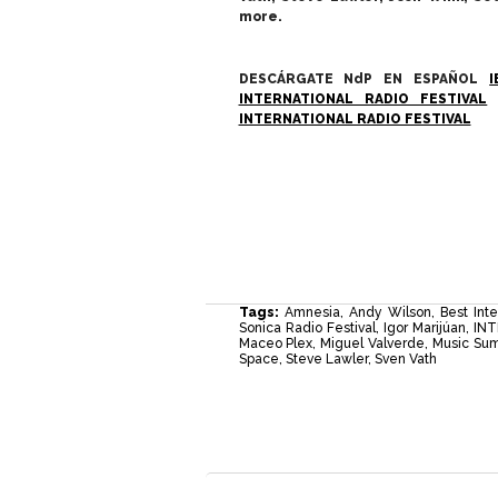
more.
DESCÁRGATE NdP EN ESPAÑOL
INTERNATIONAL RADIO FESTIVAL
INTERNATIONAL RADIO FESTIVAL
Tags:
Amnesia
,
Andy Wilson
,
Best Int
Sonica Radio Festival
,
Igor Marijúan
,
INT
Maceo Plex
,
Miguel Valverde
,
Music Su
Space
,
Steve Lawler
,
Sven Vath