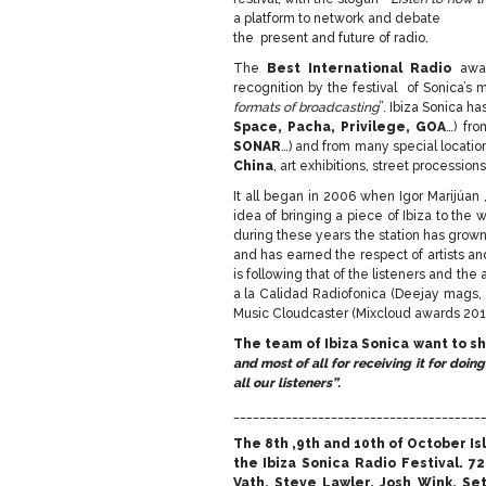
a platform to network and debate
the present and future of radio.
The
Best International
Radio
awar
recognition by the festival of Sonica’s m
formats of broadcasting
”. Ibiza Sonica ha
Space, Pacha, Privilege, GOA
…) fro
SONAR
…) and from many special locatio
China
, art exhibitions, street procession
It all began in 2006 when Igor Marijúan
idea of bringing a piece of Ibiza to the 
during these years the station has grown
and has earned the respect of artists an
is following that of the listeners and th
a la Calidad Radiofonica (Deejay mags, 
Music Cloudcaster (Mixcloud awards 201
The team of Ibiza Sonica want to s
and most of all for receiving it for doi
all our listeners”.
______________________________________
The 8th ,9th and 10th of October Is
the Ibiza Sonica Radio Festival. 7
Vath, Steve Lawler, Josh Wink, Se