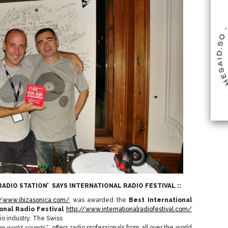
 RADIO STATION’ SAYS INTERNATIONAL RADIO FESTIVAL ::
//www.ibizasonica.com/
was awarded the
Best International
onal Radio Festival
http://www.internationalradiofestival.com/
dio industry. The Swiss
the world sounds”
, offers radio professionals from all over the world