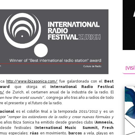
[VISÍ
nica
http://www.ibizasonica.com/
fue galardonada con el
Best
ward
que otorga el
International Radio Festival
om/
de Zurich, el certamen anual de la industria de la radio. El
ten how the world sounds”
, congrega año tras año a radios de todo
 el presente y el futuro de la radio.
acional
es el colofón final a la temporada 2011/2012 y es un
por “
romper los estándares de la radio y crear nuevas fórmulas y
os años Ibiza Sonica ha emitido desde grandes clubs (
Amnesia,
desde festivales (
International Music Summit, Fresh
 muy especiales:
rúas
en movimiento,
barcos
a vela, playas en