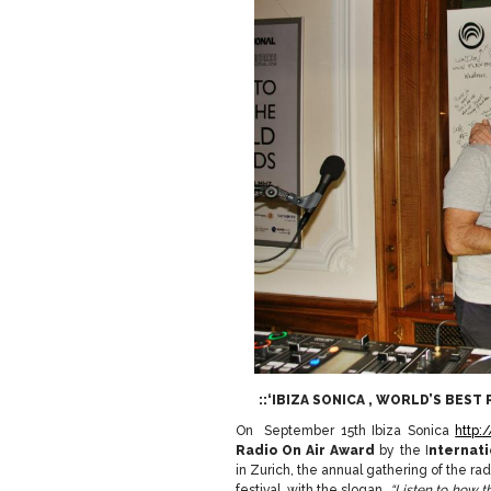
::‘IBIZA SONICA , WORLD’S BEST
On September 15th Ibiza Sonica
http:
Radio On Air Award
by the I
nternati
in Zurich, the annual gathering of the ra
festival, with the slogan
“Listen to how 