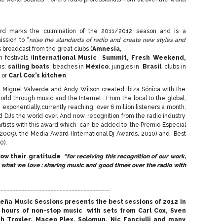
d marks the culmination of the 2011/2012 season and is a
ission to “
raise the standards of radio and create new styles and
s broadcast from the great clubs (
Amnesia,
m festivals (
International Music Summit, Fresh Weekend,
ns:
sailing boats
, beaches in
México
, jungles in
Brasil
, clubs in
s or
Carl Cox’s kitchen
.
 , Miguel Valverde and Andy Wilson created Ibiza Sónica with the
world through music and the Internet . From the local to the global,
 exponentially,currently reaching over 6 million listeners a month,
d DJs the world over. And now, recognition from the radio industry
e artists with this award which can be added to the Premio Especial
2009), the Media Award (International Dj Awards, 2010) and Best
0).
how their gratitude
“for receiving this recognition of our work,
ng what we love : sharing music and good times over the radio with
______________________________________
leña Music Sessions presents the best sessions of 2012 in
2 hours of non-stop music with sets from Carl Cox, Sven
th Troxler, Maceo Plex, Solomun, Nic Fanciulli and many