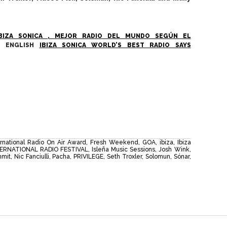
IBIZA SONICA , MEJOR RADIO DEL MUNDO SEGÚN EL
ENGLISH
IBIZA SONICA WORLD’S BEST RADIO SAYS
ernational Radio On Air Award
,
Fresh Weekend
,
GOA
,
ibiza
,
Ibiza
ERNATIONAL RADIO FESTIVAL
,
Isleña Music Sessions
,
Josh Wink
,
mmit
,
Nic Fanciulli
,
Pacha
,
PRIVILEGE
,
Seth Troxler
,
Solomun
,
Sónar
,