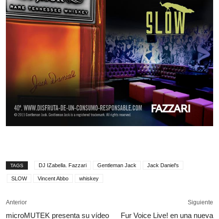
DJ IZabella. Fazzari
Gentleman Jack
Jack Daniel's
TAGS
SLOW
Vincent Abbo
whiskey
Anterior
Siguiente
microMUTEK presenta su vídeo
Fur Voice Live! en una nueva