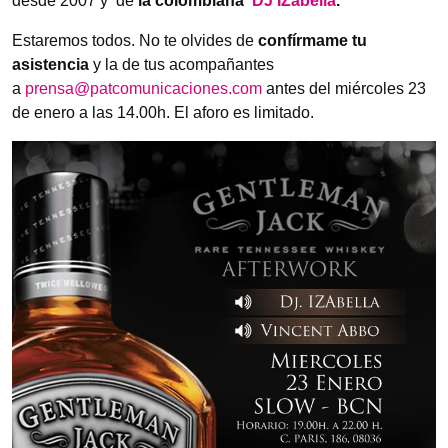
desde 2007 y de
la colombiana
DJ IZabella
.
Estaremos todos. No te olvides de
confírmame tu
asistencia
y la de tus acompañantes
a
prensa@patcomunicaciones.com
antes del miércoles 23
de enero a las 14.00h. El aforo es limitado.