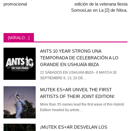
promocional
edición de la veterana fiesta
SomosLas en La [2] de Nitsa.
[MÍRALO...]
ANTS 10 YEAR STRONG UNA
TEMPORADA DE CELEBRACIÓN A LO
GRANDE EN USHUAÏA IBIZA
22 SÁBADOS EN USHUAÏA IBIZA - 6 MAYO A 30
SEPTIEMBRE 6, 13, 20 DE…
MUTEK ES+AR UNVEIL THE FIRST
ARTISTS OF THEIR JOINT EDITION!
More than 35 names lead the first wave of this Hybrid
Edition headed by artists…
¡MUTEK ES+AR DESVELAN LOS