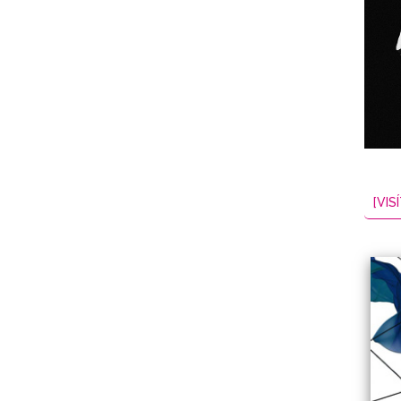
NES
EL
2026-08-06
[VISÍ