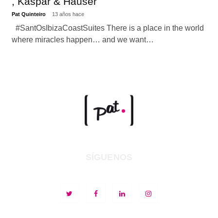
, Kaspar & Hauser
Pat Quinteiro
13 años hace
#SantOsIbizaCoastSuites There is a place in the world
where miracles happen… and we want…
SÍGUENOS