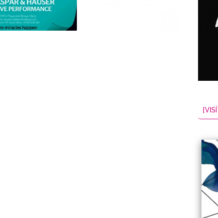
NES
EL
2026-08-08
[VISÍ