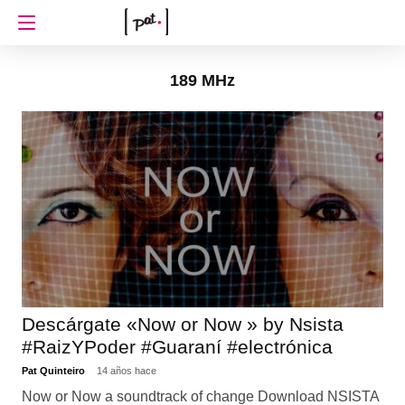
189 MHz
Descárgate «Now or Now » by Nsista
#RaizYPoder #Guaraní #electrónica
Pat Quinteiro
14 años hace
Now or Now a soundtrack of change Download NSISTA