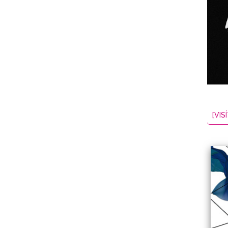
NES
EL
2026-08-06
[VISÍ