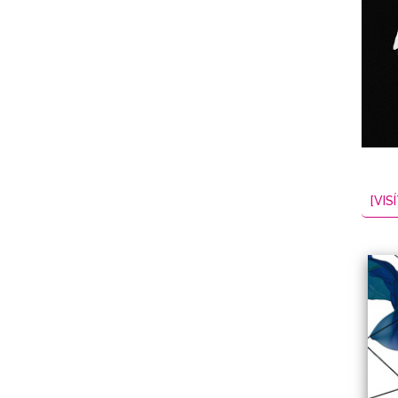
NES
EL
2026-08-06
[VISÍ