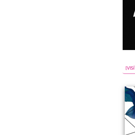
NES
EL
2026-08-06
[VISÍ