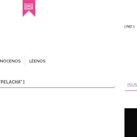
[ PAT. ]
NÓCENOS
LÉENOS
PELACHA" ]
[SUS