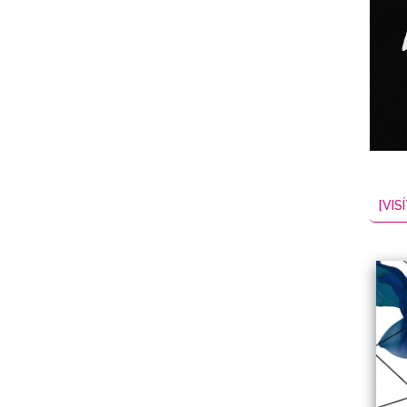
NES
EL
2026-08-06
[VISÍ