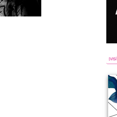
NES
EL
2026-08-09
[VISÍ