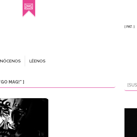
[ PAT. ]
NÓCENOS
LÉENOS
GO MAG!" ]
[SUS