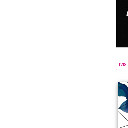
NES
EL
2026-08-07
[VISÍ