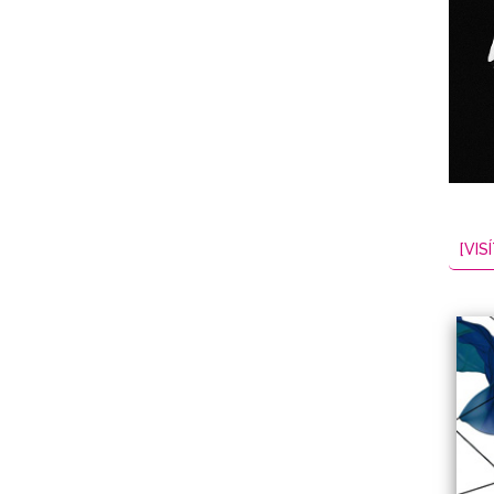
NES
EL
2026-08-06
[VISÍ