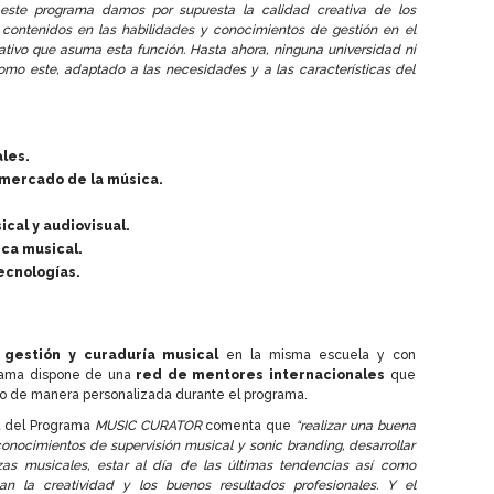
 este programa damos por supuesta la calidad creativa de los
contenidos en las habilidades y conocimientos de gestión en el
ativo que asuma esta función. Hasta ahora, ninguna universidad ni
mo este, adaptado a las necesidades y a las características del
les.
 mercado de la música.
cal y audiovisual.
ica musical.
ecnologías.
 gestión y curaduría musical
en la misma escuela y con
ama dispone de una
red de mentores internacionales
que
no de manera personalizada durante el programa.
a del Programa
MUSIC CURATOR
comenta que
“realizar una buena
onocimientos de supervisión musical y sonic branding, desarrollar
ezas musicales, estar al día de las últimas tendencias así como
nan la creatividad y los buenos resultados profesionales. Y el