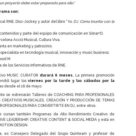
n proyecto debe estar preparado para ello.”
rama son:
cal RNE, Disc-Jockey y autor del libro “
Yo, DJ. Cómo triunfar con la
 contenidos y parte del equipo de comunicación en Sónar+D.
rcelona Acció Musical, Cultura Viva.
perta en marketing y patrocinio.
specialista en tecnología musical, innovación y music business.
Mood M
ra de los Servicios Informativos de RNE.
eativo MUSIC CURATOR
durará 6 meses.
La primera promoción
ndrá́ lugar los
viernes por la tarde y los sábados por la
tas desde el 16 de mayo.
nte se estrenarán Talleres de COACHING PARA PROFESIONALES
S CREATIVOS MUSICALES, CREACIÓN Y PRODUCCIÓN DE TEMAS
ROFESIONALES PARA CONVERTIRTE EN DJ, entre otros.
 se cursan también Programas de Alto Rendimiento Creativo de
VE LEADERSHIP, CREATIVE CONTENT & SOCIAL MEDIA y está en
 MOTION DESIGN.
illa, es Consejero Delegado del Grupo Quinteam y profesor de