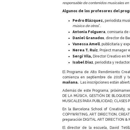
responsable de contenidos musicales en u
Algunos de los profesores del prog
Pedro Blázquez,
periodista musi
música de otros
”.
Antonia Folguera
, comisaria de
Daniel Granados
, director de Ba
Vanessa Amell
, publicitaria y ex
Nerea T. Ruiz
, Project manager e
Sergi Vila,
Director Creativo en 
Isabel Diaz
, periodista y redacto
El Programa de Alto Rendimiento Cr
comienza en septiembre de 2018 y te
mañana.
Las inscripciones están abier
Además de este Programa, próximame
DE LA MÚSICA, GESTIÓN DE BLOQUEO
MUSICALES PARA PUBLICIDAD, CLASES P
En la Barcelona School of Creativity,
COPYWRITING, ART DIRECTION, CREATI
preparación DIGITAL ART DIRECTION &
El director de la escuela, David Tet