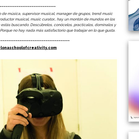
______________________________
o de música, supervisor musical, manager de grupos, trend music
 productor musical, music curator… hay un montón de mundos en los
 estás buscando. Descúbrelos, conócelos, practícalos, domínalos y
. Porque no hay nada más satisfactorio que trabajar en lo que gusta.
______________________________________
lonaschoolofcreativity.com