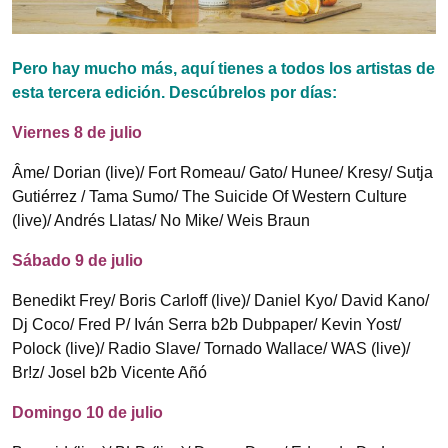
Pero hay mucho más, aquí tienes a todos los artistas de
esta tercera edición. Descúbrelos por días:
Viernes 8 de julio
Âme/ Dorian (live)/ Fort Romeau/ Gato/ Hunee/ Kresy/ Sutja
Gutiérrez / Tama Sumo/ The Suicide Of Western Culture
(live)/ Andrés Llatas/ No Mike/ Weis Braun
Sábado 9 de julio
Benedikt Frey/ Boris Carloff (live)/ Daniel Kyo/ David Kano/
Dj Coco/ Fred P/ Iván Serra b2b Dubpaper/ Kevin Yost/
Polock (live)/ Radio Slave/ Tornado Wallace/ WAS (live)/
Br!z/ Josel b2b Vicente Añó
Domingo 10 de julio