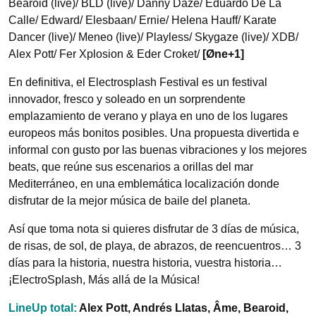
Bearoid (live)/ BLD (live)/ Danny Daze/ Eduardo De La
Calle/ Edward/ Elesbaan/ Ernie/ Helena Hauff/ Karate
Dancer (live)/ Meneo (live)/ Playless/ Skygaze (live)/ XDB/
Alex Pott/ Fer Xplosion & Eder Croket/
[Øne+1]
En definitiva, el Electrosplash Festival es un festival
innovador, fresco y soleado en un sorprendente
emplazamiento de verano y playa en uno de los lugares
europeos más bonitos posibles. Una propuesta divertida e
informal con gusto por las buenas vibraciones y los mejores
beats, que reúne sus escenarios a orillas del mar
Mediterráneo, en una emblemática localización donde
disfrutar de la mejor música de baile del planeta.
Así que toma nota si quieres disfrutar de 3 días de música,
de risas, de sol, de playa, de abrazos, de reencuentros… 3
días para la historia, nuestra historia, vuestra historia…
¡ElectroSplash, Más allá de la Música!
LineUp total:
A
lex Pott, Andrés Llatas, Âme, Bearoid,