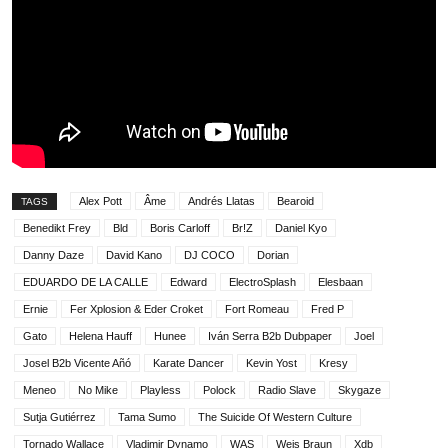
Alex Pott
Âme
Andrés Llatas
Bearoid
TAGS
Benedikt Frey
Bld
Boris Carloff
Br!Z
Daniel Kyo
Danny Daze
David Kano
DJ COCO
Dorian
EDUARDO DE LA CALLE
Edward
ElectroSplash
Elesbaan
Ernie
Fer Xplosion & Eder Croket
Fort Romeau
Fred P
Gato
Helena Hauff
Hunee
Iván Serra B2b Dubpaper
Joel
Josel B2b Vicente Añó
Karate Dancer
Kevin Yost
Kresy
Meneo
No Mike
Playless
Polock
Radio Slave
Skygaze
Sutja Gutiérrez
Tama Sumo
The Suicide Of Western Culture
Tornado Wallace
Vladimir Dynamo
WAS
Weis Braun
Xdb