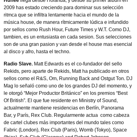
Hunee
llega desde Holanda, y desde su primer album en
2009 has estado creciendo para dominar sus selección
ritmca que se infiltra lentamente hacia el mundo de la
música house, de manera rítmicamente lúdica e infundido
por sellos como Rush Hour, Future Times y W.T. Como DJ,
tambien, es un entusiasta en cada sesion. Sus selecciones
son de una gran pasion y van desde el house mas esencial
al disco y afro, hasta el techno.
Radio Slave.
Matt Edwards es el co-fundador del sello
Rekids, pero aparte de Rekids, Matt ha publicado en otros
sellos como el R&S, Om, Running Back and Ostgut Ton. DJ
Mag lo señaló como uno de los grandes DJ del momento, y
le otorgó “Mejor Productor Británico” en los premios “Best
Of British”. El que fue residente en Ministry of Sound,
actualmente mantiene residencias en Berlín, Panorama
Bar, y París, Rex Club. Regularmente actua como cabeza
de cartel clubes más importantes del mundo tales como
Fabric (London), Rex Club (Paris), Womb (Tokyo), Space