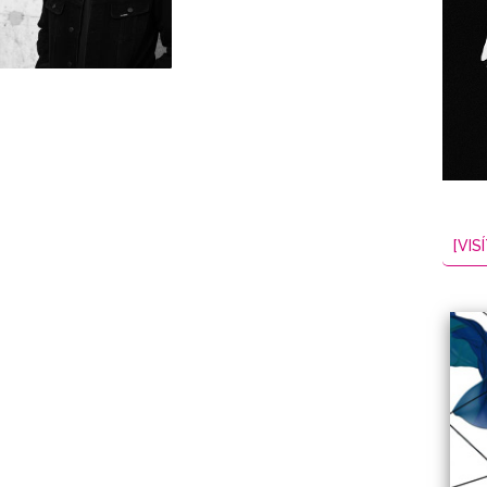
NES
EL
2026-08-07
[VISÍ