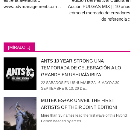
estrena aventura ::
edición del Festival Cultura en
www.bdvmanagement.com ::
Acción PULGAS MIX || 10 años
cómo el mercado de creadores
de referencia ::
[MÍRALO...]
ANTS 10 YEAR STRONG UNA
TEMPORADA DE CELEBRACIÓN A LO
GRANDE EN USHUAÏA IBIZA
22 SÁBADOS EN USHUAÏA IBIZA - 6 MAYO A 30
SEPTIEMBRE 6, 13, 20 DE…
MUTEK ES+AR UNVEIL THE FIRST
ARTISTS OF THEIR JOINT EDITION!
More than 35 names lead the first wave of this Hybrid
Edition headed by artists…