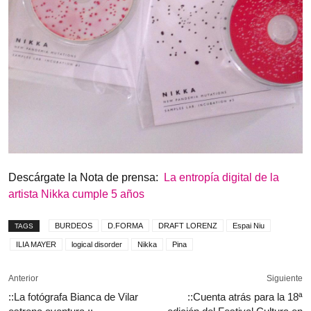
Descárgate la Nota de prensa:
La entropía digital de la
artista Nikka cumple 5 años
BURDEOS
D.FORMA
DRAFT LORENZ
Espai Niu
TAGS
ILIA MAYER
logical disorder
Nikka
Pina
Anterior
Siguiente
::La fotógrafa Bianca de Vilar
::Cuenta atrás para la 18ª