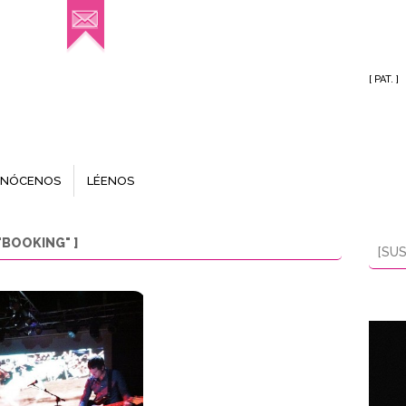
[ PAT. ]
NÓCENOS
LÉENOS
"BOOKING" ]
[SUS