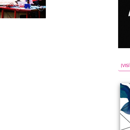
NES
EL
2026-08-07
[VISÍ