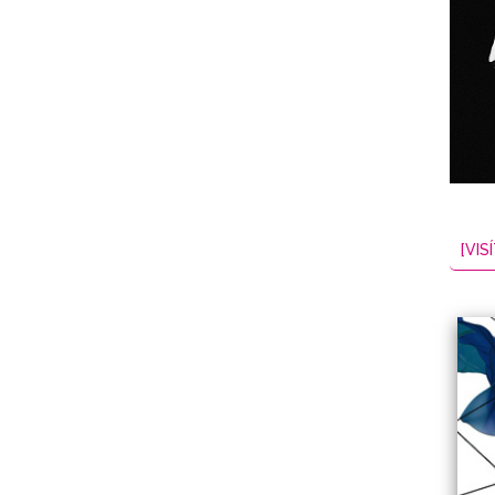
NES
EL
2026-08-07
[VISÍ