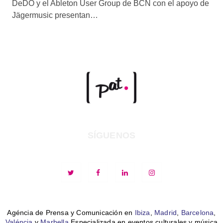
DeDO y el Ableton User Group de BCN con el apoyo de
Jägermusic presentan…
SÍGUENOS
Agéncia de Prensa y Comunicación en
Ibiza
,
Madrid
,
Barcelona
,
Valéncia
y
Marbella
Especializada en eventos culturales y música