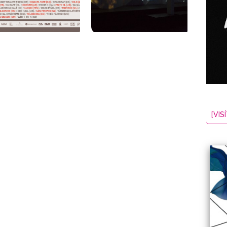
NES
EL
2026-08-07
[VISÍ