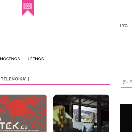
[ PAT. ]
NÓCENOS
LÉENOS
TELENOIKA" ]
[SUS