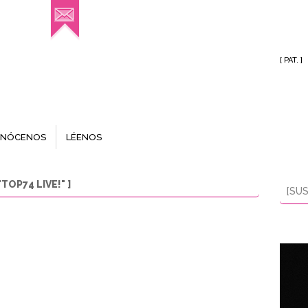
[ PAT. ]
NÓCENOS
LÉENOS
OP74 LIVE!" ]
[SUS