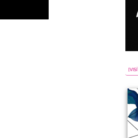
NES
EL
2026-08-07
[VISÍ