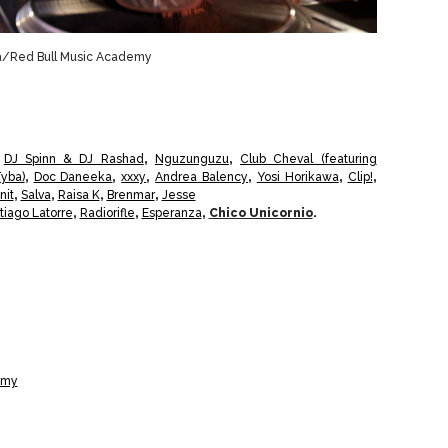
aga/Red Bull Music Academy
,
DJ Spinn & DJ Rashad
,
Nguzunguzu
,
Club Cheval (featuring
yba)
,
Doc Daneeka
,
xxxy
,
Andrea Balency
,
Yosi Horikawa
,
Clip!
,
nit
,
Salva
,
Raisa K
,
Brenmar
,
Jesse
tiago Latorre
,
Radiorifle
,
Esperanza
,
Chico Unicornio
.
emy