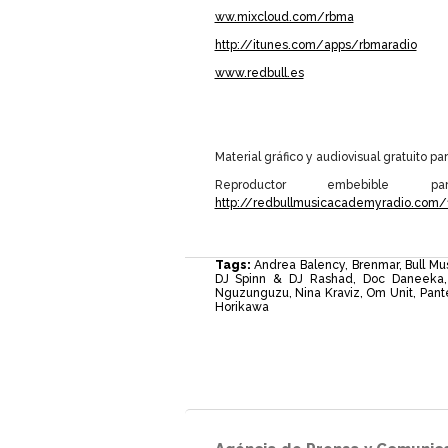
ww.mixcloud.com/rbma
http://itunes.com/apps/rbmaradio
www.redbull.es
Material gráfico y audiovisual gratuito par
Reproductor embebible
http://redbullmusicacademyradio.com
Tags:
Andrea Balency
,
Brenmar
,
Bull M
DJ Spinn & DJ Rashad
,
Doc Daneeka
Nguzunguzu
,
Nina Kraviz
,
Om Unit
,
Pant
Horikawa