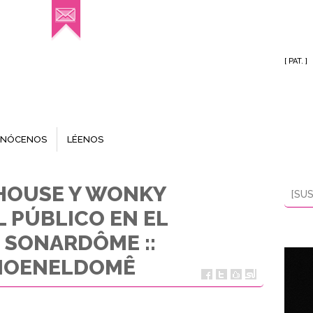
[ PAT. ]
NÓCENOS
LÉENOS
 HOUSE Y WONKY
[SUS
L PÚBLICO EN EL
 SONARDÔME ::
NOENELDOMÊ