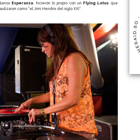
alianos
Esperanza
, hicieron lo propio con un
Flying Lotus
que
autizaron como “el Jimi Hendrix del siglo XXI”.