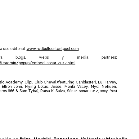
a uso editorial:
www.redbullcontentpool.com
 para blogs, webs y media partners:
/fileadmin/popup/embed-sonar-2012.html
usic Academy
,
Clip!
,
Club Cheval (featuring Canblaster)
,
DJ Harvey
,
,
Eltron John
,
Flying Lotus
,
Jesse
,
Monki Valley
,
Myd
,
Nehuen
,
eros 666 & Sam Tyba)
,
Raisa K
,
Salva
,
Sónar
,
sonar 2012
,
xxxy
,
Yosi