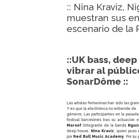
:: Nina Kraviz, N
muestran sus en
escenario de la 
::UK bass, dee
vibrar al públi
SonarDôme ::
Las artistas femeninas han sido las gra
Y es que la electrónica no entiende de
géneros. Las participantes en la pasad
festival barcelonés tras su actuació
Maroof
(integrante de la banda
Nguz
deep house,
Nina Kraviz
, quien puso 
por
Red Bull Music Academy
. Por su