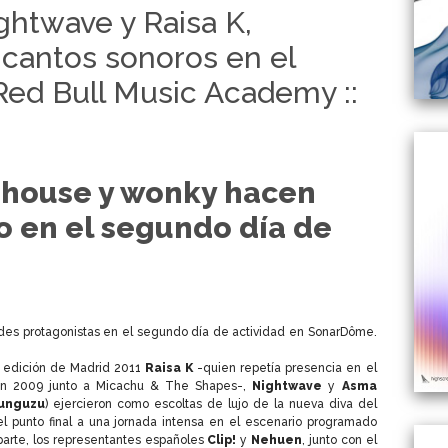
ightwave y Raisa K,
cantos sonoros en el
Red Bull Music Academy ::
p house y wonky hacen
co en el segundo día de
ndes protagonistas en el segundo día de actividad en SonarDôme.
a edición de Madrid 2011
Raisa K
-quien repetía presencia en el
n en 2009 junto a Micachu & The Shapes-,
Nightwave
y
Asma
unguzu
) ejercieron como escoltas de lujo de la nueva diva del
el punto final a una jornada intensa en el escenario programado
 parte, los representantes españoles
Clip!
y
Nehuen
, junto con el