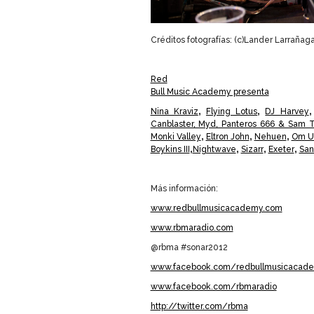
Créditos fotografías: (c)Lander Larrañ
Red
Bull Music Academy presenta
Nina Kraviz
,
Flying Lotus
,
DJ Harvey
Canblaster, Myd, Panteros 666 & Sam T
Monki Valley
,
Eltron John
,
Nehuen
,
Om U
Boykins III
,
Nightwave
,
Sizarr
,
Exeter
,
San
Más información:
www.redbullmusicacademy.com
www.rbmaradio.com
@rbma #sonar2012
www.facebook.com/redbullmusicacad
www.facebook.com/rbmaradio
http://twitter.com/rbma